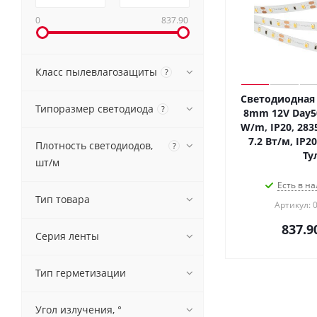
0
837.90
Класс пылевлагозащиты
?
Светодиодная 
Типоразмер светодиода
?
8mm 12V Day50
W/m, IP20, 2835
7.2 Вт/м, IP20
Плотность светодиодов,
?
Ту
шт/м
Есть в на
Тип товара
Артикул: 
837.9
Серия ленты
Тип герметизации
Угол излучения, °