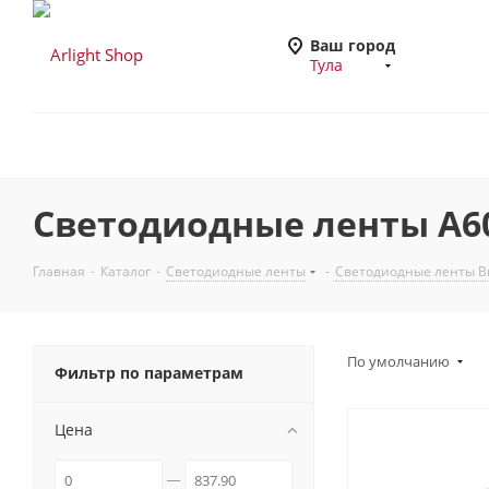
Ваш город
Тула
Светодиодные ленты A60
Главная
-
Каталог
-
Светодиодные ленты
-
Светодиодные ленты Вы
По умолчанию
Фильтр по параметрам
Цена