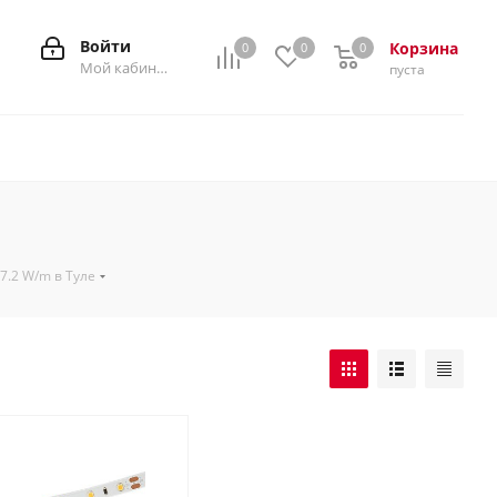
Войти
Корзина
0
0
0
0
Мой кабинет
пуста
.2 W/m в Туле