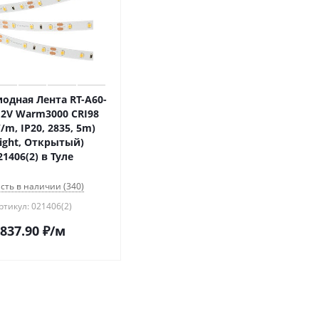
одная Лента RT-A60-
2V Warm3000 CRI98
/m, IP20, 2835, 5m)
light, Открытый)
21406(2) в Туле
сть в наличии (340)
ртикул: 021406(2)
837.90
₽
/м