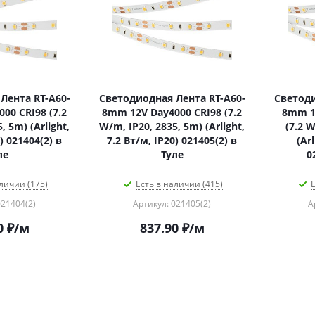
Лента RT-A60-
Светодиодная Лента RT-A60-
Светоди
00 CRI98 (7.2
8mm 12V Day4000 CRI98 (7.2
8mm 1
, 5m) (Arlight,
W/m, IP20, 2835, 5m) (Arlight,
(7.2 W
) 021404(2) в
7.2 Вт/м, IP20) 021405(2) в
(Ar
ле
Туле
0
личии (175)
Есть в наличии (415)
Е
021404(2)
Артикул: 021405(2)
А
0
₽
/м
837.90
₽
/м